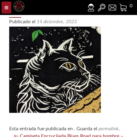
Detalle gato camiseta encrucijada blues
0
road
Publicado el
14 diciembre, 2023
Esta entrada fue publicada en . Guarda el
permalink
.
Navegación
←
Camiseta Encrucijada Blues Road para hombre –