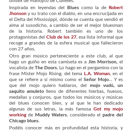
unisex de Manojito de Claveles.
Inspirada en leyendas del
Blues
como la de
Robert
Jhonson
y su trato con el diablo, en una encrucijada en
el Delta del Mississippi, dónde se cuenta que vendió el
alma al susodicho, a cambio de ser el mejor bluesman
de la historia. Robert también es uno de los
protagonistas del
Club de los 27
,
esa lista informal que
recoge a grandes de la esfera musical que fallecieron
con 27 años.
Otro gran músico perteneciente a este club, al que
hago un guiño en esta camiseta es a
Jim Morrison,
el
vocalista de
The Doors.
Lo hago en el pergamino con la
frase
Mister Mojo Rising
, del tema
L.A. Woman
,
en el
que se refiere a sí mismo como el
Señor Mojo
… Y es
que del mojo quiero hablaros, del
mojo vudú, un
saquito amuleto
lleno de diferentes hierbas, huesos,
medallas y conjuros, que todos los músicos y músicas
del blues conocen bien, y al que le han dedicado
algunas de sus letras, la más famosa
Got my mojo
working
de
Muddy Waters
, considerado el
padre del
Chicago blues.
Podéis conocer más en profundidad esta historia, y