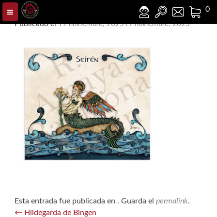
Sirena Amaya Barahona
0
Publicado el
19 noviembre, 2025
19 noviembre, 2025
Esta entrada fue publicada en . Guarda el
permalink
.
Navegación
←
Hildegarda de Bingen