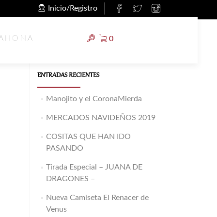
Inicio/Registro
Buscar:
RAHONA
0
ENTRADAS RECIENTES
Manojito y el CoronaMierda
MERCADOS NAVIDEÑOS 2019
COSITAS QUE HAN IDO
PASANDO
Tirada Especial – JUANA DE
DRAGONES –
Nueva Camiseta El Renacer de
Venus