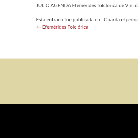
JULIO AGENDA Efemérides folclórica de Vini 
Esta entrada fue publicada en . Guarda el
perma
Navegación
←
Efemérides Folclórica
de
entradas