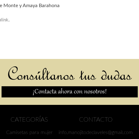
de Monte y Amaya Barahona
link
.
Consúltanos tus dudas
¡Contacta ahora con nosotros!
CATEGORÍAS
CONTACTO
Camisetas para mujer
info.manojitodeclaveles@gmail.com