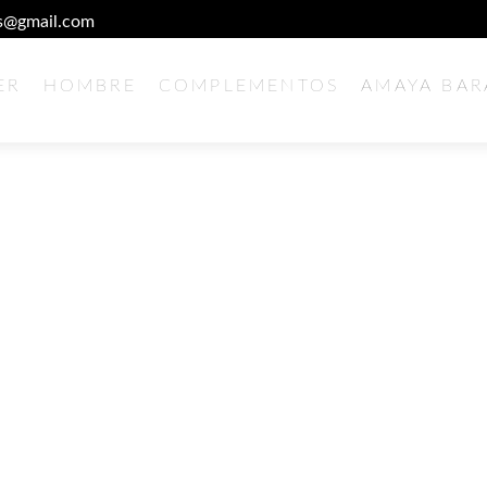
es@gmail.com
Ir
ER
HOMBRE
COMPLEMENTOS
AMAYA BA
al
25
contenido