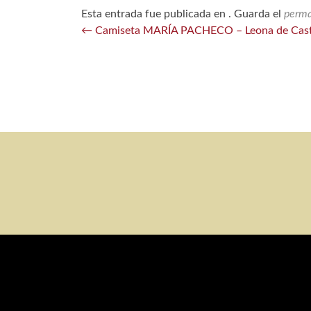
Esta entrada fue publicada en . Guarda el
perma
Navegación
←
Camiseta MARÍA PACHECO – Leona de Casti
de
entradas