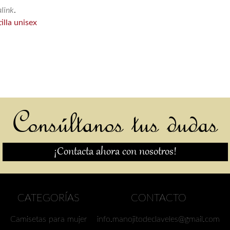
link
.
lla unisex
Consúltanos tus dudas
¡Contacta ahora con nosotros!
CATEGORÍAS
CONTACTO
Camisetas para mujer
info.manojitodeclaveles@gmail.com