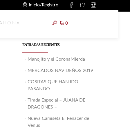
Inicio/Registro
Buscar:
RAHONA
0
ENTRADAS RECIENTES
Manojito y el CoronaMierda
MERCADOS NAVIDEÑOS 2019
COSITAS QUE HAN IDO
PASANDO
Tirada Especial – JUANA DE
DRAGONES –
Nueva Camiseta El Renacer de
Venus