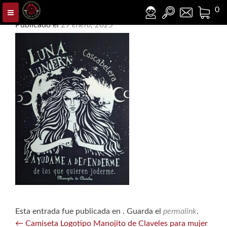
PXL_20250129_173734277
0
Publicado el
29 enero, 2025
Esta entrada fue publicada en . Guarda el
permalink
.
Navegación
←
Camiseta Logotipo Manojito de Claveles para mujer