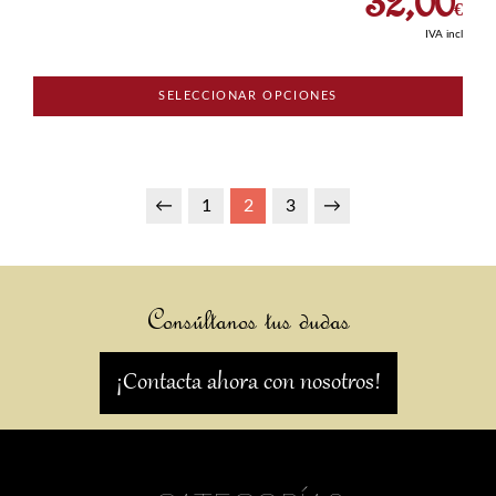
32,00
€
IVA incl
SELECCIONAR OPCIONES
←
1
2
3
→
Consúltanos tus dudas
¡Contacta ahora con nosotros!