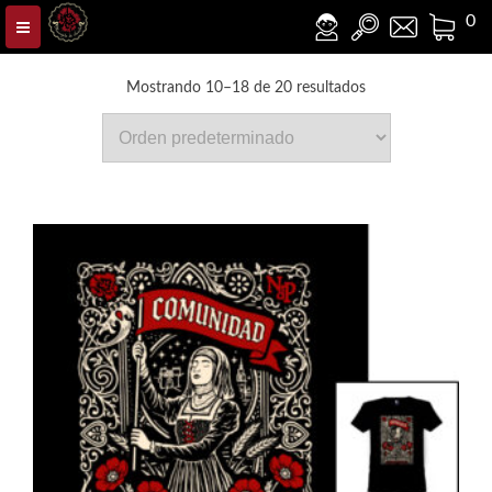
Mujer
0
Mostrando 10–18 de 20 resultados
Este
producto
tiene
múltiples
variantes.
Las
opciones
se
pueden
elegir