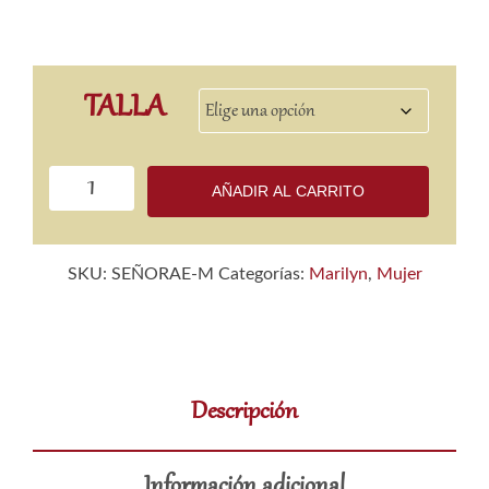
TALLA
Camiseta
AÑADIR AL CARRITO
Señorae
para
mujer
SKU:
SEÑORAE-M
Categorías:
Marilyn
,
Mujer
cantidad
Descripción
Información adicional