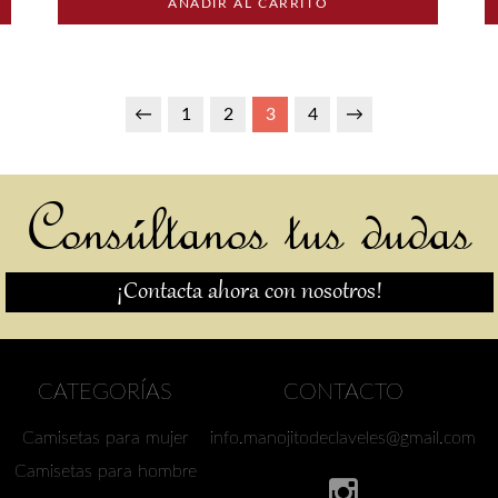
AÑADIR AL CARRITO
←
1
2
3
4
→
Consúltanos tus dudas
¡Contacta ahora con nosotros!
CATEGORÍAS
CONTACTO
Camisetas para mujer
info.manojitodeclaveles@gmail.com
Camisetas para hombre