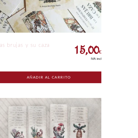
15,00
as brujas y su caza
€
IVA incl
AÑADIR AL CARRITO