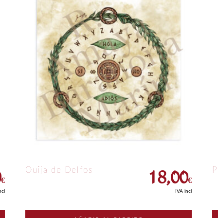
0
18,00
Ouija de Delfos
P
€
€
ncl
IVA incl