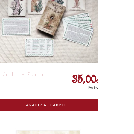
35,00
ráculo de Plantas
€
IVA incl
AÑADIR AL CARRITO