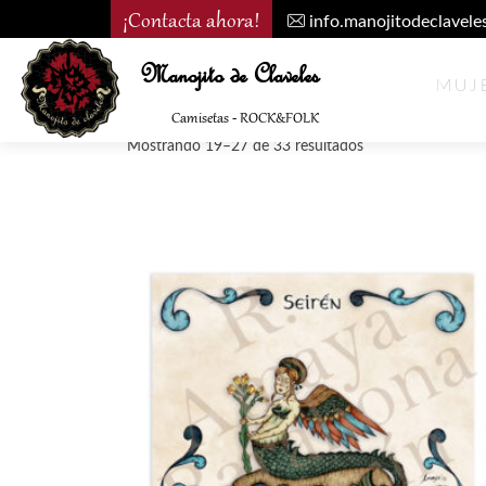
¡Contacta ahora!
info.manojitodeclavel
Manojito de Claveles
AMAYA BARAHONA
MUJ
Camisetas - ROCK&FOLK
Mostrando 19–27 de 33 resultados