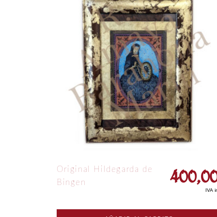
400,0
Original Hildegarda de
Bingen
IVA i