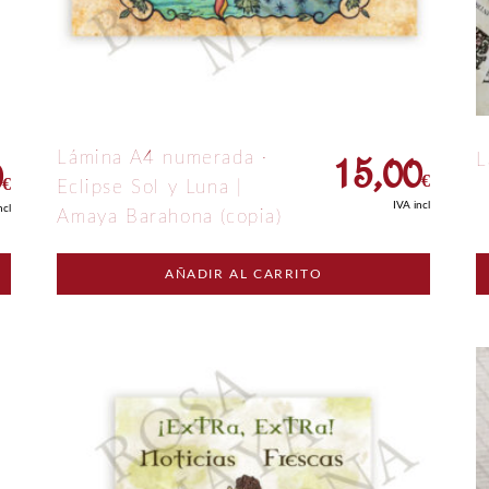
15,00
0
Lámina A4 numerada ·
L
€
€
Eclipse Sol y Luna |
IVA incl
ncl
Amaya Barahona (copia)
AÑADIR AL CARRITO