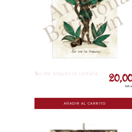
20,0
No me toques la castaña
IVA i
AÑADIR AL CARRITO