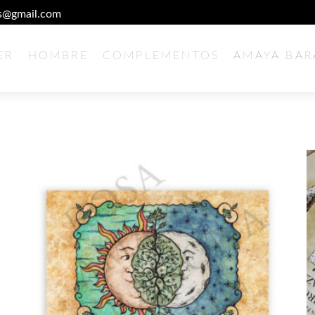
es@gmail.com
Ir
ER
HOMBRE
COMPLEMENTOS
AMAYA BA
al
contenido