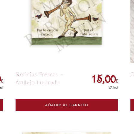
0
15,00
Noticias Frescas –
O
€
€
Azulejo Ilustrado
ncl
IVA incl
AÑADIR AL CARRITO