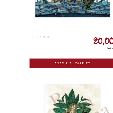
20,0
La sirena
IVA i
AÑADIR AL CARRITO