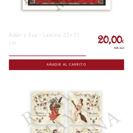
20,00
Adán y Eva · Lamina 31×31
€
cm
IVA incl
AÑADIR AL CARRITO