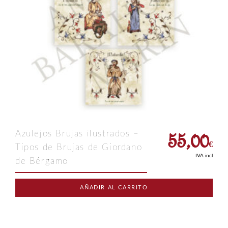
55,00
Azulejos Brujas ilustrados –
€
Tipos de Brujas de Giordano
IVA incl
de Bérgamo
AÑADIR AL CARRITO