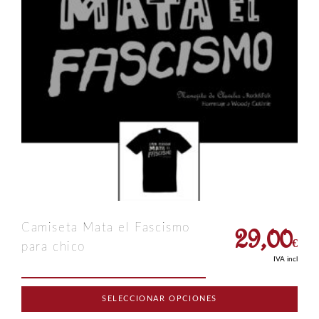
29,00
Camiseta Mata el Fascismo
€
para chico
IVA incl
SELECCIONAR OPCIONES