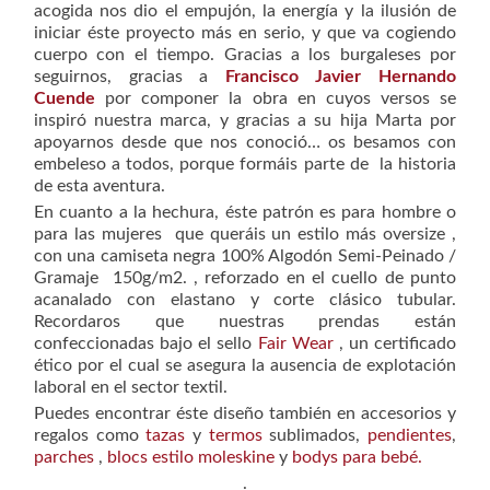
acogida nos dio el empujón, la energía y la ilusión de
iniciar éste proyecto más en serio, y que va cogiendo
cuerpo con el tiempo. Gracias a los burgaleses por
seguirnos, gracias a
Francisco Javier Hernando
Cuende
por componer la obra en cuyos versos se
inspiró nuestra marca, y gracias a su hija Marta por
apoyarnos desde que nos conoció… os besamos con
embeleso a todos, porque formáis parte de la historia
de esta aventura.
En cuanto a la hechura, éste patrón es para hombre o
para las mujeres que queráis un estilo más oversize ,
con una camiseta negra 100% Algodón Semi-Peinado /
Gramaje 150g/m2. , reforzado en el cuello de punto
acanalado con elastano y corte clásico tubular.
Recordaros que nuestras prendas están
confeccionadas bajo el sello
Fair Wear
, un certificado
ético por el cual se asegura la ausencia de explotación
laboral en el sector textil.
Puedes encontrar éste diseño también en accesorios y
regalos como
tazas
y
termos
sublimados,
pendientes
,
parches
,
blocs estilo moleskine
y
bodys para bebé.
.